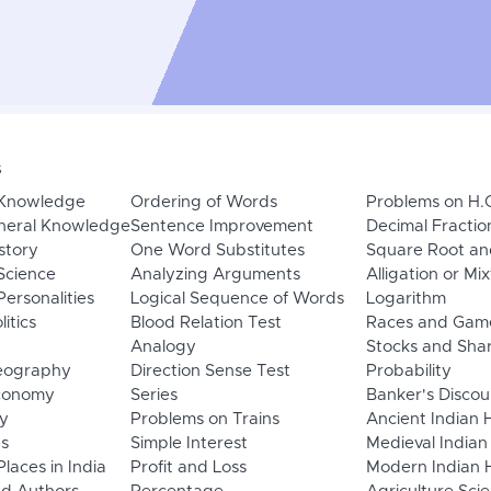
s
 Knowledge
Ordering of Words
Problems on H.
neral Knowledge
Sentence Improvement
Decimal Fractio
story
One Word Substitutes
Square Root an
Science
Analyzing Arguments
Alligation or Mi
ersonalities
Logical Sequence of Words
Logarithm
litics
Blood Relation Test
Races and Gam
Analogy
Stocks and Sha
eography
Direction Sense Test
Probability
Economy
Series
Banker's Discou
y
Problems on Trains
Ancient Indian 
ns
Simple Interest
Medieval Indian
laces in India
Profit and Loss
Modern Indian H