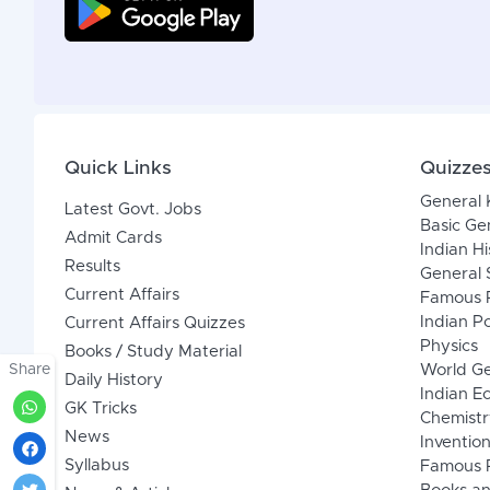
Quick Links
Quizze
General
Latest Govt. Jobs
Basic Ge
Admit Cards
Indian Hi
Results
General 
Current Affairs
Famous P
Indian Po
Current Affairs Quizzes
Physics
Books / Study Material
Share
World G
Daily History
Indian 
GK Tricks
Chemistr
News
Inventio
Syllabus
Famous P