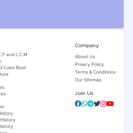
Company
C.F and L.C.M
About Us
n
Privacy Policy
d Cube Root
Terms & Conditions
xture
Our Sitemap
es
Join Us
res
nt
History
 History
istory